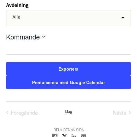
Avdelning
Kommande
Välj
datum.
Exportera
Prenumerera med Google Calendar
Föregående
Idag
Nästa
Evenemang
Evene
DELA DENNA SIDA
Dela på X
Dela på Facebook
Dela på Linkedin
Dela med E-post