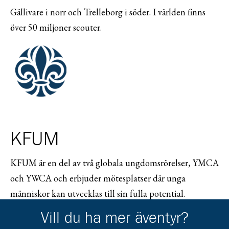
Gällivare i norr och Trelleborg i söder. I världen finns
över 50 miljoner scouter.
KFUM
KFUM är en del av två globala ungdomsrörelser, YMCA
och YWCA och erbjuder mötesplatser där unga
människor kan utvecklas till sin fulla potential.
Tillsammans finns dessa organisationer i ca 130 länder
Vill du ha mer äventyr?
och når ca 70 miljoner människor. I Sverige samlar