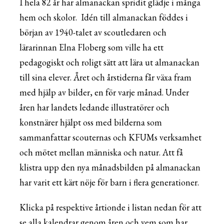
I hela 82 år har almanackan spridit glädje i många
hem och skolor. Idén till almanackan föddes i
början av 1940-talet av scoutledaren och
lärarinnan Elna Floberg som ville ha ett
pedagogiskt och roligt sätt att lära ut almanackan
till sina elever. Året och årstiderna får växa fram
med hjälp av bilder, en för varje månad. Under
åren har landets ledande illustratörer och
konstnärer hjälpt oss med bilderna som
sammanfattar scouternas och KFUMs verksamhet
och mötet mellan människa och natur. Att få
klistra upp den nya månadsbilden på almanackan
har varit ett kärt nöje för barn i flera generationer.
Klicka på respektive årtionde i listan nedan för att
se alla kalendrar genom åren och vem som har