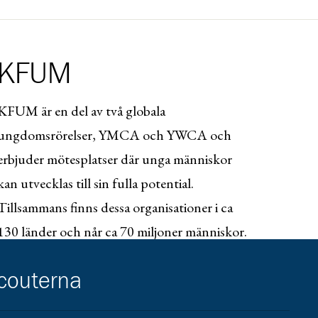
KFUM
KFUM är en del av två globala
ungdomsrörelser, YMCA och YWCA och
erbjuder mötesplatser där unga människor
kan utvecklas till sin fulla potential.
Tillsammans finns dessa organisationer i ca
130 länder och når ca 70 miljoner människor.
I Sverige samlar KFUM ca 150 föreningar och
scouterna
ca 50 000 medlemmar.