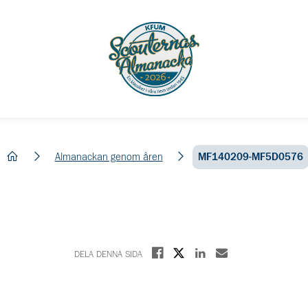
hem
Almanackan genom åren
MF140209-MF5D0576
Dela på X
Dela på Facebook
Dela på Linkedin
Dela med E-post
DELA DENNA SIDA