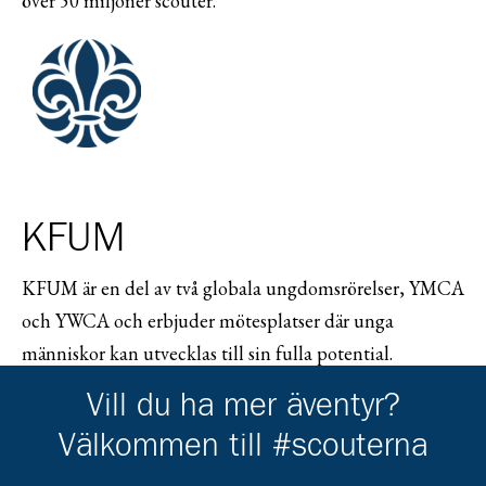
över 50 miljoner scouter.
KFUM
KFUM är en del av två globala ungdomsrörelser, YMCA
och YWCA och erbjuder mötesplatser där unga
människor kan utvecklas till sin fulla potential.
Tillsammans finns dessa organisationer i ca 130 länder
Vill du ha mer äventyr?
och når ca 70 miljoner människor. I Sverige samlar
Välkommen till #scouterna
KFUM ca 150 föreningar och ca 50 000 medlemmar.