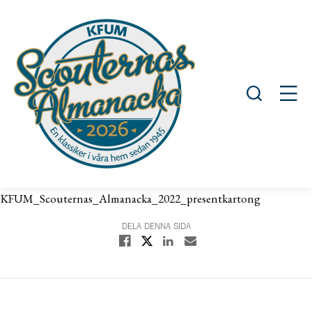
Öppna sök
Öppn
KFUM_Scouternas_Almanacka_2022_presentkartong
DELA DENNA SIDA
Dela på X
Dela på Facebook
Dela på Linkedin
Dela med E-post