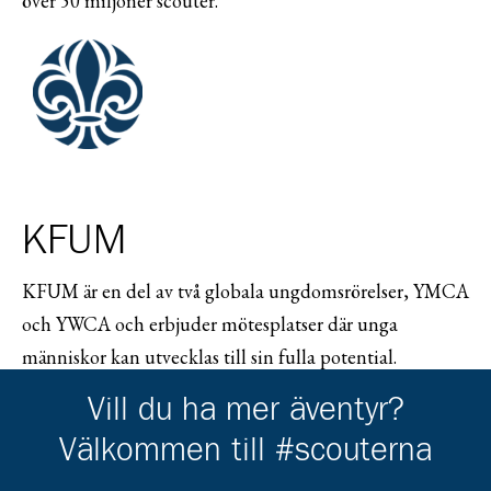
över 50 miljoner scouter.
KFUM
KFUM är en del av två globala ungdomsrörelser, YMCA
och YWCA och erbjuder mötesplatser där unga
människor kan utvecklas till sin fulla potential.
Tillsammans finns dessa organisationer i ca 130 länder
Vill du ha mer äventyr?
och når ca 70 miljoner människor. I Sverige samlar
Välkommen till #scouterna
KFUM ca 150 föreningar och ca 50 000 medlemmar.