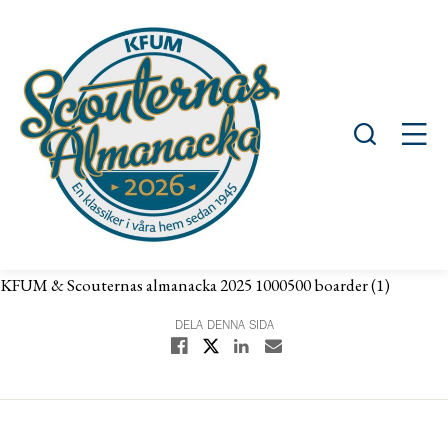
Öppna sök
Öppn
KFUM & Scouternas almanacka 2025 1000500 boarder (1)
DELA DENNA SIDA
Dela på X
Dela på Facebook
Dela på Linkedin
Dela med E-post