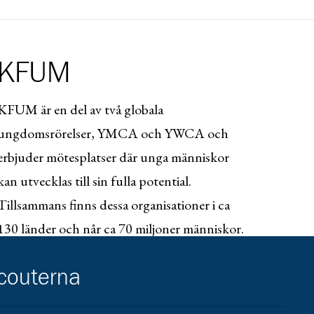
KFUM
KFUM är en del av två globala
ungdomsrörelser, YMCA och YWCA och
erbjuder mötesplatser där unga människor
kan utvecklas till sin fulla potential.
Tillsammans finns dessa organisationer i ca
130 länder och når ca 70 miljoner människor.
I Sverige samlar KFUM ca 150 föreningar och
scouterna
ca 50 000 medlemmar.