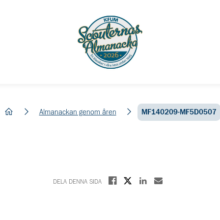
hem
Almanackan genom åren
MF140209-MF5D0507
Dela på X
Dela på Facebook
Dela på Linkedin
Dela med E-post
DELA DENNA SIDA