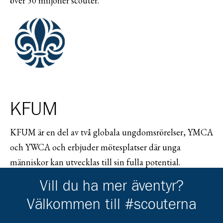
över 50 miljoner scouter.
KFUM
KFUM är en del av två globala ungdomsrörelser, YMCA
och YWCA och erbjuder mötesplatser där unga
människor kan utvecklas till sin fulla potential.
Tillsammans finns dessa organisationer i ca 130 länder
Vill du ha mer äventyr?
och når ca 70 miljoner människor. I Sverige samlar
Välkommen till #scouterna
KFUM ca 150 föreningar och ca 50 000 medlemmar.