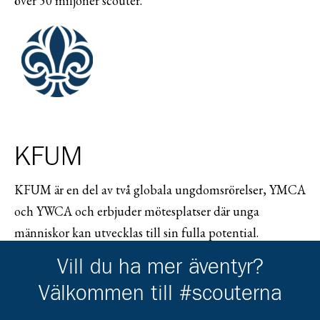
över 50 miljoner scouter.
KFUM
KFUM är en del av två globala ungdomsrörelser, YMCA
och YWCA och erbjuder mötesplatser där unga
människor kan utvecklas till sin fulla potential.
Tillsammans finns dessa organisationer i ca 130 länder
Vill du ha mer äventyr?
och når ca 70 miljoner människor. I Sverige samlar
Välkommen till #scouterna
KFUM ca 150 föreningar och ca 50 000 medlemmar.