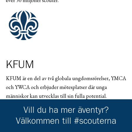
över 50 miljoner scouter.
KFUM
KFUM är en del av två globala ungdomsrörelser, YMCA
och YWCA och erbjuder mötesplatser där unga
människor kan utvecklas till sin fulla potential.
Tillsammans finns dessa organisationer i ca 130 länder
Vill du ha mer äventyr?
och når ca 70 miljoner människor. I Sverige samlar
Välkommen till #scouterna
KFUM ca 150 föreningar och ca 50 000 medlemmar.